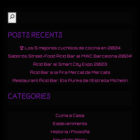
Cerca
Posts Recents
🏆 Los 5 mejores cuchillos de cocina en 2024
Saborós Street-Food Àcid Bar al MWC Barcelona 2024!
Àcid Bar al Smart City Expo 2023
Àcid Bar a la Fira Mercat de Mercats
Restaurant Àcid Bar: Els Punks de l’Estrella Michelin
Categories
Cuina a Casa
Esdeveniments
Historia i Filosofía
Novetats Menú