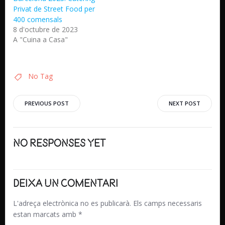
Privat de Street Food per
400 comensals
8 d'octubre de 2023
A "Cuina a Casa"
No Tag
Navegació
Navegaci
PREVIOUS POST
NEXT POST
d'entrades
d'entrade
No responses yet
Deixa un comentari
L'adreça electrònica no es publicarà.
Els camps necessaris
estan marcats amb
*