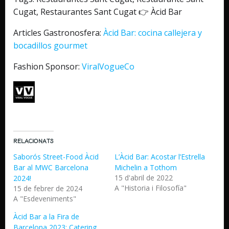
Cugat, Restaurantes Sant Cugat 👉 Àcid Bar
Articles Gastronosfera:
Àcid Bar: cocina callejera y
bocadillos gourmet
Fashion Sponsor:
ViralVogueCo
Relacionats
Saborós Street-Food Àcid
L’Àcid Bar: Acostar l’Estrella
Bar al MWC Barcelona
Michelin a Tothom
15 d'abril de 2022
2024!
A "Historia i Filosofía"
15 de febrer de 2024
A "Esdeveniments"
Àcid Bar a la Fira de
Barcelona 2023: Catering