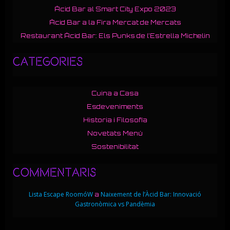
Àcid Bar al Smart City Expo 2023
Àcid Bar a la Fira Mercat de Mercats
Restaurant Àcid Bar: Els Punks de l’Estrella Michelin
Categories
Cuina a Casa
Esdeveniments
Historia i Filosofía
Novetats Menú
Sostenibilitat
Commentaris
Lista Escape RoomóW
Naixement de l’Àcid Bar: Innovació
a
Gastronòmica vs Pandèmia