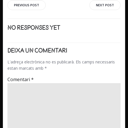
Navegació
Navegaci
PREVIOUS POST
NEXT POST
d'entrades
d'entrade
No responses yet
Deixa un comentari
L'adreça electrònica no es publicarà.
Els camps necessaris
estan marcats amb
*
Comentari
*