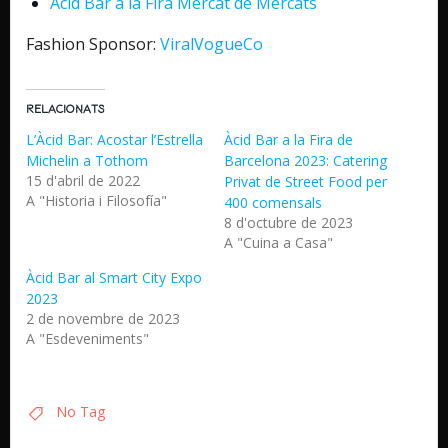
Àcid Bar a la Fira Mercat de Mercats
Fashion Sponsor:
ViralVogueCo
Relacionats
L’Àcid Bar: Acostar l’Estrella
Àcid Bar a la Fira de
Michelin a Tothom
Barcelona 2023: Catering
15 d'abril de 2022
Privat de Street Food per
A "Historia i Filosofía"
400 comensals
8 d'octubre de 2023
A "Cuina a Casa"
Àcid Bar al Smart City Expo
2023
2 de novembre de 2023
A "Esdeveniments"
No Tag