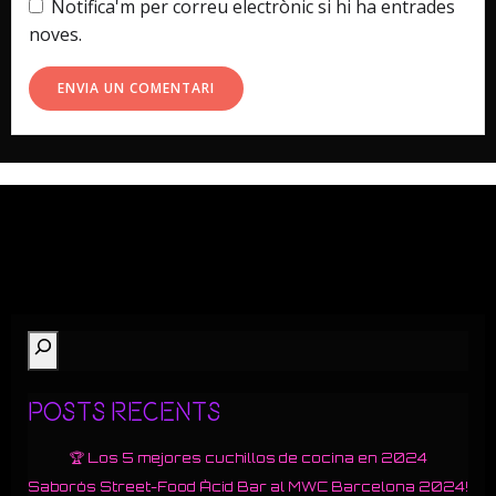
Notifica'm per correu electrònic si hi ha entrades
noves.
Cerca
Posts Recents
🏆 Los 5 mejores cuchillos de cocina en 2024
Saborós Street-Food Àcid Bar al MWC Barcelona 2024!