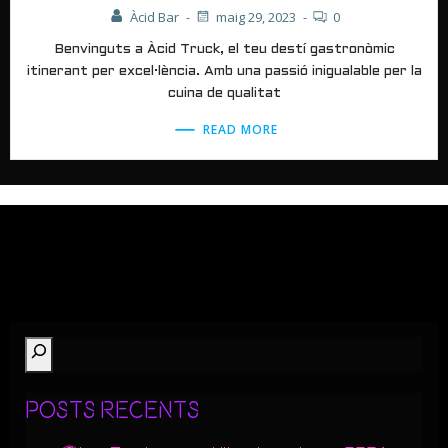
Àcid Bar
-
maig 29, 2023
-
0
Benvinguts a Àcid Truck, el teu destí gastronòmic
itinerant per excel·lència. Amb una passió inigualable per la
cuina de qualitat
READ MORE
Cerca
Posts Recents