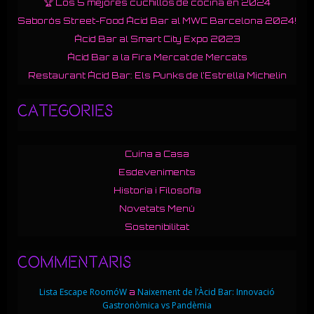
🏆 Los 5 mejores cuchillos de cocina en 2024
Saborós Street-Food Àcid Bar al MWC Barcelona 2024!
Àcid Bar al Smart City Expo 2023
Àcid Bar a la Fira Mercat de Mercats
Restaurant Àcid Bar: Els Punks de l’Estrella Michelin
Categories
Cuina a Casa
Esdeveniments
Historia i Filosofía
Novetats Menú
Sostenibilitat
Commentaris
Lista Escape RoomóW
Naixement de l’Àcid Bar: Innovació
a
Gastronòmica vs Pandèmia